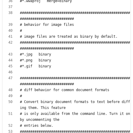
#####################################################
#####################################################
#####################################################
# Convert binary document formats to text before diff
# is only available from the command line. Turn it on 
#####################################################