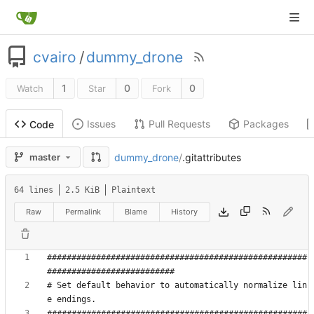
cvairo
/
dummy_drone
1
0
0
Watch
Star
Fork
Issues
Pull Requests
Packages
Code
dummy_drone
/
.gitattributes
master
64 lines
2.5 KiB
Plaintext
Raw
Permalink
Blame
History
#####################################################
# Set default behavior to automatically normalize lin
#####################################################