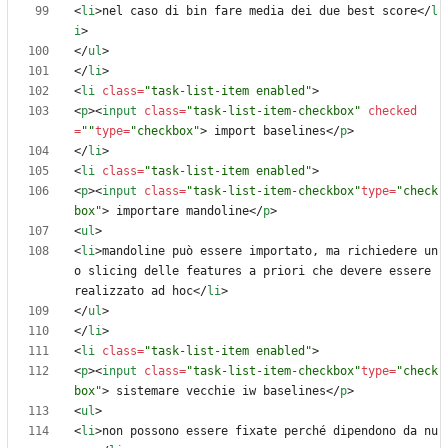
<
li
>
nel caso di bin fare media dei due best score
<
/
l
i
>
<
/
ul
>
<
/
li
>
<
li
class
=
"task-list-item enabled"
>
<
p
>
<
input
class
=
"task-list-item-checkbox"
checked
=
""
type
=
"checkbox"
>
 import baselines
<
/
p
>
<
/
li
>
<
li
class
=
"task-list-item enabled"
>
<
p
>
<
input
class
=
"task-list-item-checkbox"
type
=
"check
box"
>
 importare mandoline
<
/
p
>
<
ul
>
<
li
>
mandoline può essere importato, ma richiedere un
o slicing delle features a priori che devere essere 
realizzato ad hoc
<
/
li
>
<
/
ul
>
<
/
li
>
<
li
class
=
"task-list-item enabled"
>
<
p
>
<
input
class
=
"task-list-item-checkbox"
type
=
"check
box"
>
 sistemare vecchie iw baselines
<
/
p
>
<
ul
>
<
li
>
non possono essere fixate perché dipendono da nu