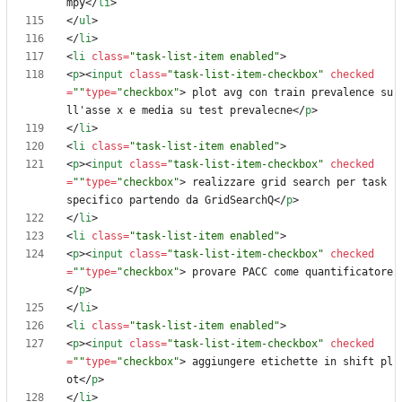
mpy
<
/
li
>
<
/
ul
>
<
/
li
>
<
li
class
=
"task-list-item enabled"
>
<
p
>
<
input
class
=
"task-list-item-checkbox"
checked
=
""
type
=
"checkbox"
>
 plot avg con train prevalence su
ll'asse x e media su test prevalecne
<
/
p
>
<
/
li
>
<
li
class
=
"task-list-item enabled"
>
<
p
>
<
input
class
=
"task-list-item-checkbox"
checked
=
""
type
=
"checkbox"
>
 realizzare grid search per task 
specifico partendo da GridSearchQ
<
/
p
>
<
/
li
>
<
li
class
=
"task-list-item enabled"
>
<
p
>
<
input
class
=
"task-list-item-checkbox"
checked
=
""
type
=
"checkbox"
>
 provare PACC come quantificatore
<
/
p
>
<
/
li
>
<
li
class
=
"task-list-item enabled"
>
<
p
>
<
input
class
=
"task-list-item-checkbox"
checked
=
""
type
=
"checkbox"
>
 aggiungere etichette in shift pl
ot
<
/
p
>
<
/
li
>