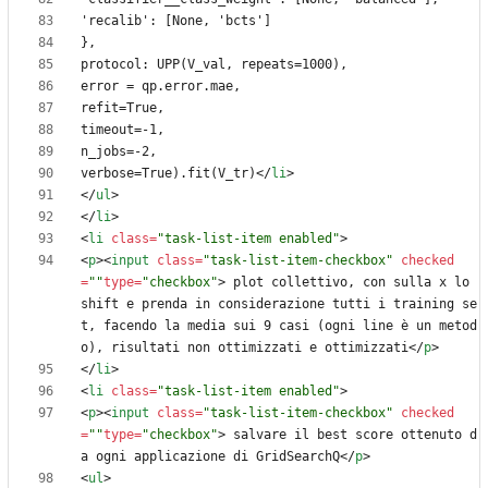
verbose=True).fit(V_tr)
<
/
li
>
<
/
ul
>
<
/
li
>
<
li
class
=
"task-list-item enabled"
>
<
p
>
<
input
class
=
"task-list-item-checkbox"
checked
=
""
type
=
"checkbox"
>
 plot collettivo, con sulla x lo 
shift e prenda in considerazione tutti i training se
t, facendo la media sui 9 casi (ogni line è un metod
o), risultati non ottimizzati e ottimizzati
<
/
p
>
<
/
li
>
<
li
class
=
"task-list-item enabled"
>
<
p
>
<
input
class
=
"task-list-item-checkbox"
checked
=
""
type
=
"checkbox"
>
 salvare il best score ottenuto d
a ogni applicazione di GridSearchQ
<
/
p
>
<
ul
>