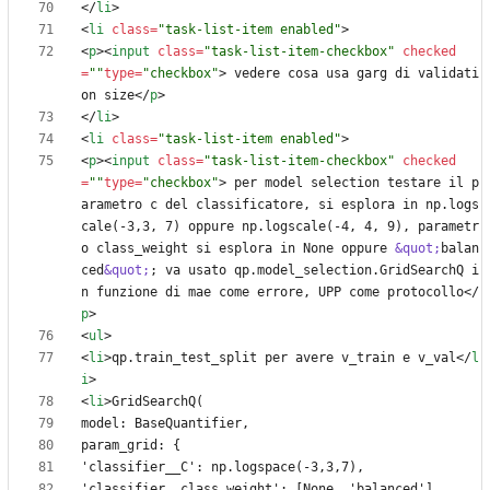
<
/
li
>
<
li
class
=
"task-list-item enabled"
>
<
p
>
<
input
class
=
"task-list-item-checkbox"
checked
=
""
type
=
"checkbox"
>
 vedere cosa usa garg di validati
on size
<
/
p
>
<
/
li
>
<
li
class
=
"task-list-item enabled"
>
<
p
>
<
input
class
=
"task-list-item-checkbox"
checked
=
""
type
=
"checkbox"
>
 per model selection testare il p
arametro c del classificatore, si esplora in np.logs
cale(-3,3, 7) oppure np.logscale(-4, 4, 9), parametr
o class_weight si esplora in None oppure 
&quot;
balan
ced
&quot;
; va usato qp.model_selection.GridSearchQ i
n funzione di mae come errore, UPP come protocollo
<
/
p
>
<
ul
>
<
li
>
qp.train_test_split per avere v_train e v_val
<
/
l
i
>
<
li
>