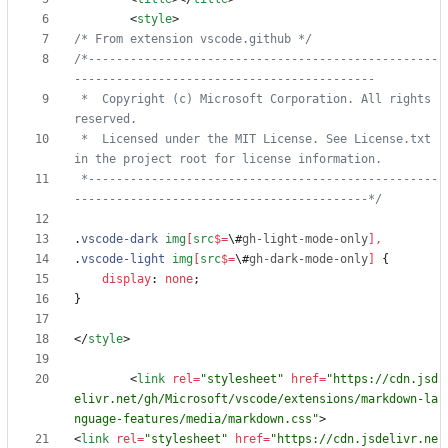
<
style
>
/* From extension vscode.github */
/*--------------------------------------------------
 *  Copyright (c) Microsoft Corporation. All rights 
 *  Licensed under the MIT License. See License.txt 
 *--------------------------------------------------
------------------------------------------*/
.
vscode-dark
img
[
src
$
=
\
#
gh-light-mode-only
]
,
.
vscode-light
img
[
src
$
=
\
#
gh-dark-mode-only
]
{
display
:
none
;
}
<
/
style
>
<
link
rel
=
"stylesheet"
href
=
"https://cdn.jsd
elivr.net/gh/Microsoft/vscode/extensions/markdown-la
nguage-features/media/markdown.css"
>
<
link
rel
=
"stylesheet"
href
=
"https://cdn.jsdelivr.ne