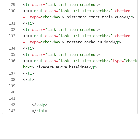
<
li
class
=
"task-list-item enabled"
>
<
p
>
<
input
class
=
"task-list-item-checkbox"
checked
=
""
type
=
"checkbox"
>
 sistemare exact_train quapy
<
/
p
>
<
/
li
>
<
li
class
=
"task-list-item enabled"
>
<
p
>
<
input
class
=
"task-list-item-checkbox"
checked
=
""
type
=
"checkbox"
>
 testare anche su imbd
<
/
p
>
<
/
li
>
<
li
class
=
"task-list-item enabled"
>
<
p
>
<
input
class
=
"task-list-item-checkbox"
type
=
"check
box"
>
 rivedere nuove baselines
<
/
p
>
<
/
li
>
<
/
ul
>
<
/
body
>
<
/
html
>