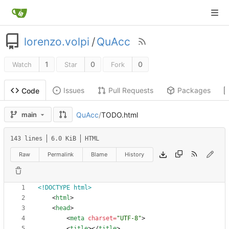
lorenzo.volpi
/
QuAcc
1
0
0
Watch
Star
Fork
Issues
Pull Requests
Packages
Code
QuAcc
/
TODO.html
main
143 lines
6.0 KiB
HTML
Raw
Permalink
Blame
History
<!DOCTYPE html>
<
html
>
<
head
>
<
meta
charset
=
"UTF-8"
>
<
title
>
<
/
title
>