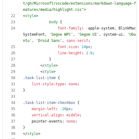
t/gh/Microsoft/vscode/extensions/markdown-language-f
eatures/media/highlight.css"
>
<
style
>
body
{
font-family
:
-
apple-system
,
BlinkMac
SystemFont
,
'Segoe WPC'
,
'Segoe UI'
,
system-ui
,
'Ubu
ntu'
,
'Droid Sans'
,
sans-serif
;
font-size
:
14
px
;
line-height
:
1.6
;
}
<
/
style
>
<
style
>
.
task-list-item
{
list-style-type
:
none
;
}
.
task-list-item-checkbox
{
margin-left
:
-20
px
;
vertical-align
:
middle
;
pointer-events
:
none
;
}
<
/
style
>