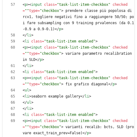
<
p
>
<
input
class
=
"task-list-item-checkbox"
checked
=
""
type
=
"checkbox"
>
 prendere classe più popolosa di 
rcv1, togliere negativi fino a raggiungere 50/50; po
i fare subsampling con 9 training prvalences (da 0.1
-0.9 a 0.9-0.1)
<
/
p
>
<
/
li
>
<
li
class
=
"task-list-item enabled"
>
<
p
>
<
input
class
=
"task-list-item-checkbox"
checked
=
""
type
=
"checkbox"
>
 variare parametro recalibration 
in SLD
<
/
p
>
<
/
li
>
<
li
class
=
"task-list-item enabled"
>
<
p
>
<
input
class
=
"task-list-item-checkbox"
checked
=
""
type
=
"checkbox"
>
 fix grafico diagonal
<
/
p
>
<
ul
>
<
li
>
seaborn example gallery
<
/
li
>
<
/
ul
>
<
/
li
>
<
li
class
=
"task-list-item enabled"
>
<
p
>
<
input
class
=
"task-list-item-checkbox"
checked
=
""
type
=
"checkbox"
>
 varianti recalib: bcts, SLD (pro
vare exact_train_prev=False)
<
/
p
>